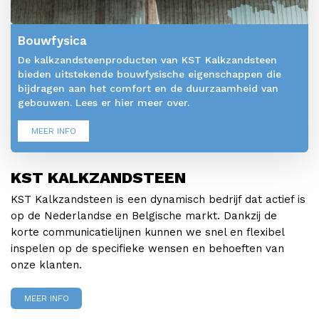
Bouwfysica
De kalkzandsteenproducten van KST Kalkzandsteen
bieden uitstekende bouwfysische eigenschappen die
bijdragen aan het comfort en de duurzaamheid van
gebouwen. Lees er hier meer over.
MEER INFO
KST KALKZANDSTEEN
KST Kalkzandsteen is een dynamisch bedrijf dat actief is
op de Nederlandse en Belgische markt. Dankzij de
korte communicatielijnen kunnen we snel en flexibel
inspelen op de specifieke wensen en behoeften van
onze klanten.
MEER INFO