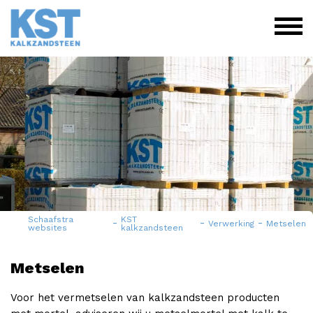
Schaafstra
KST
-
-
-
Verwerking
Metselen
websites
kalkzandsteen
Metselen
Voor het vermetselen van kalkzandsteen producten