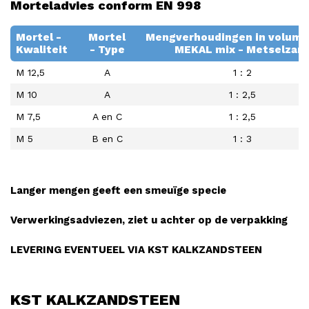
Morteladvies conform EN 998
Mortel -
Mortel
Mengverhoudingen in volume
Kwaliteit
- Type
MEKAL mix - Metselzan
M 12,5
A
1 : 2
M 10
A
1 : 2,5
M 7,5
A en C
1 : 2,5
M 5
B en C
1 : 3
Langer mengen geeft een smeuïge specie
Verwerkingsadviezen, ziet u achter op de verpakking
LEVERING EVENTUEEL VIA KST KALKZANDSTEEN
KST KALKZANDSTEEN