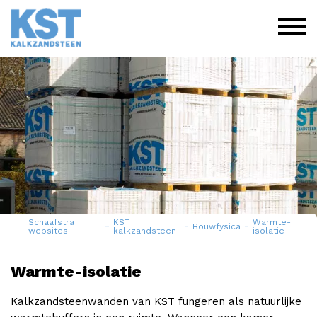
Schaafstra
KST
Warmte-
-
-
-
Bouwfysica
websites
kalkzandsteen
isolatie
Warmte-isolatie
Kalkzandsteenwanden van KST fungeren als natuurlijke