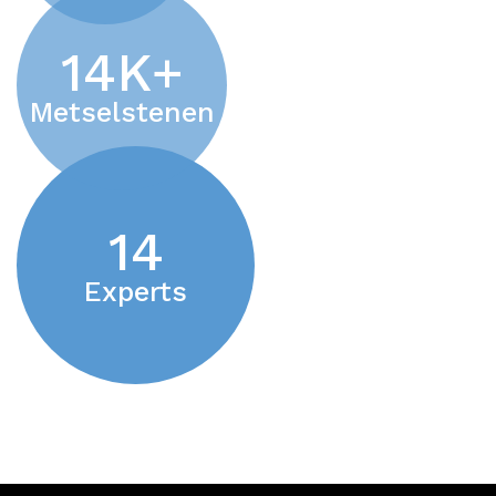
14
K+
Metselstenen
14
Experts