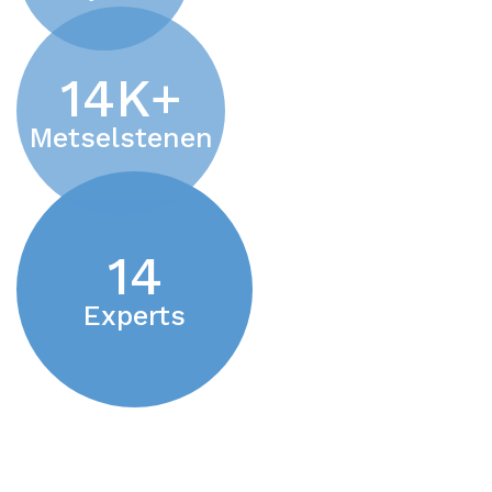
14
K+
Metselstenen
14
Experts