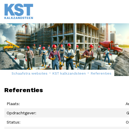
-
-
Schaafstra websites
KST kalkzandsteen
Referenties
Referenties
Plaats:
A
Opdrachtgever:
G
Status:
O